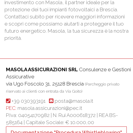
investimento con Masola, il partner ideale per la
protezione dei tuoi impianti fotovoltaici a Brescia.
Contattaci subito per ricevere maggiori informazioni
e scopri come possiamo aiutarti a proteggere il tuo
futuro energetico. Masola, la tua sicurezza è la nostra
priorità.
MASOLA ASSICURAZIONI SRL
Consulenze e Gestioni
Assicurative
via Ugo Foscolo 31, 25128 Brescia
(Parcheggio privato
riservato ai clienti con entrata da Via Goito)
+39 030393191
posta@masola.it
PEC:
masola.assicurazioni@pec.it
P.Iva: 04054170982 | N. Rui A000618372 | REA BS-
585164 |
Capitale Sociale: € 10.000,00
Documentazione "Procedura Whistleblowing"