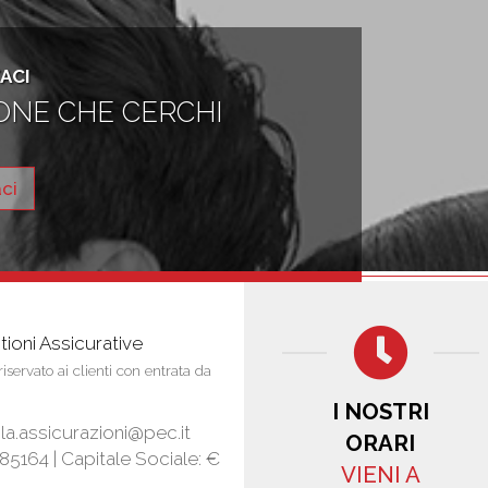
ACI
ONE CHE CERCHI
ci
ioni Assicurative
iservato ai clienti con entrata da
I NOSTRI
a.assicurazioni@pec.it
ORARI
585164 |
Capitale Sociale: €
VIENI A