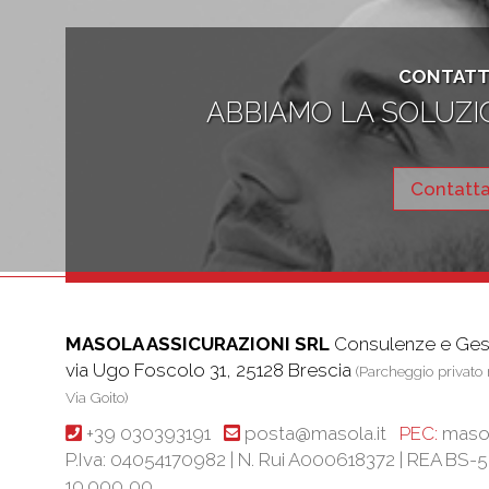
CONTATT
ABBIAMO LA SOLUZI
Contatta
MASOLA ASSICURAZIONI SRL
Consulenze e Gest
via Ugo Foscolo 31, 25128 Brescia
(Parcheggio privato r
Via Goito)
+39 030393191
posta@masola.it
PEC:
masol
P.Iva: 04054170982 | N. Rui A000618372 | REA BS-
10.000,00