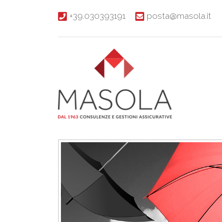
+39.030393191
posta@masola.it