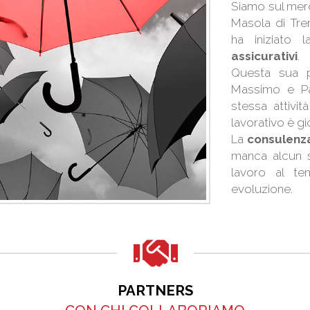
Siamo sul mer
Masola di Tre
ha iniziato 
assicurativi
.
Questa sua p
Massimo e Pa
stessa attivit
lavorativo è g
La
consulen
manca alcun se
lavoro al te
evoluzione.
PARTNERS