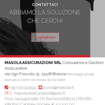
CONTATTACI
ABBIAMO LA SOLUZIONE
CHE CERCHI
Contattaci
MASOLA ASSICURAZIONI SRL
Consulenze e Gestioni
Assicurative
via Ugo Foscolo 31, 25128 Brescia
(Parcheggio privato
riservato ai clienti con entrata da Via Goito)
+39 030393191
posta@masola.it
PEC:
masola.assicurazioni@pec.it
P.Iva: 04054170982 | N. Rui A000618372 | REA BS-
585164 |
Capitale Sociale: € 10.000,00