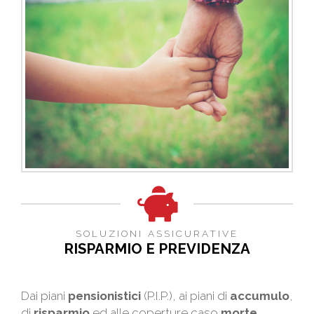
SOLUZIONI ASSICURATIVE
RISPARMIO E PREVIDENZA
Dai piani
pensionistici
(P.I.P.), ai piani di
accumulo
,
di
risparmio
ed alle coperture caso
morte
,