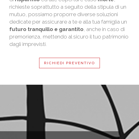
richieste soprattutto a seguito della stipula di un
mutuo, possiamo proporre diverse soluzioni
dedicate per assicurare a te e alla tua famiglia un
futuro tranquillo e garantito
, anche in caso di
premorienza, mettendo al sicuro il tuo patrimonio
dagli imprevisti.
RICHIEDI PREVENTIVO