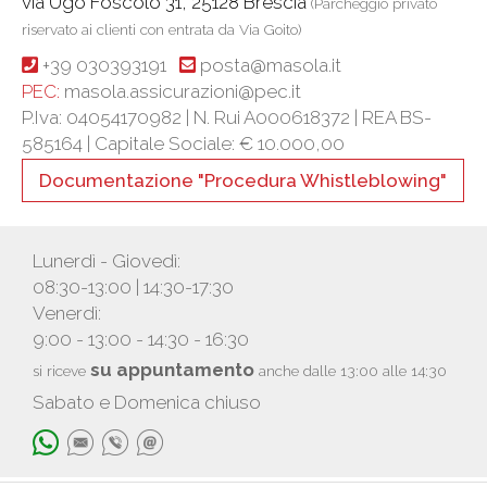
via Ugo Foscolo 31, 25128 Brescia
(Parcheggio privato
riservato ai clienti con entrata da Via Goito)
+39 030393191
posta@masola.it
PEC:
masola.assicurazioni@pec.it
P.Iva: 04054170982 | N. Rui A000618372 | REA BS-
585164 |
Capitale Sociale: € 10.000,00
Documentazione "Procedura Whistleblowing"
Lunerdì - Giovedì:
08:30-13:00 | 14:30-17:30
Venerdì:
9:00 - 13:00 - 14:30 - 16:30
su appuntamento
si riceve
anche dalle 13:00 alle 14:30
Sabato e Domenica chiuso