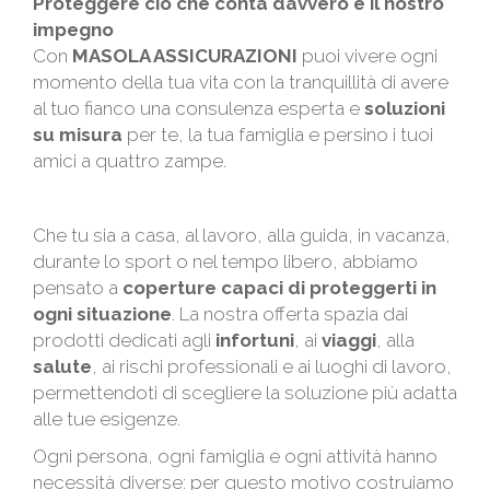
Proteggere ciò che conta davvero è il nostro
impegno
Con
MASOLA ASSICURAZIONI
puoi vivere ogni
momento della tua vita con la tranquillità di avere
al tuo fianco una consulenza esperta e
soluzioni
su misura
per te, la tua famiglia e persino i tuoi
amici a quattro zampe.
Che tu sia a casa, al lavoro, alla guida, in vacanza,
durante lo sport o nel tempo libero, abbiamo
pensato a
coperture capaci di proteggerti in
ogni situazione
. La nostra offerta spazia dai
prodotti dedicati agli
infortuni
, ai
viaggi
, alla
salute
, ai rischi professionali e ai luoghi di lavoro,
permettendoti di scegliere la soluzione più adatta
alle tue esigenze.
Ogni persona, ogni famiglia e ogni attività hanno
necessità diverse: per questo motivo costruiamo