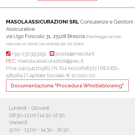
MASOLA ASSICURAZIONI SRL
Consulenze e Gestioni
Assicurative
via Ugo Foscolo 31, 25128 Brescia
(Parcheggio privato
riservato ai clienti con entrata da Via Goito)
+39 030393191
posta@masola.it
PEC:
masola.assicurazioni@pec.it
P.Iva: 04054170982 | N. Rui A000618372 | REA BS-
585164 |
Capitale Sociale: € 10.000,00
Documentazione "Procedura Whistleblowing"
Lunerdì - Giovedì:
08:30-13:00 | 14:30-17:30
Venerdì:
9:00 - 13:00 - 14:30 - 16:30