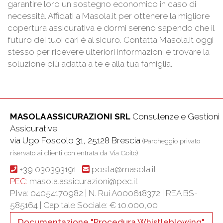
garantire loro un sostegno economico in caso di
necessità. Affidati a Masola.it per ottenere la migliore
copertura assicurativa e dormi sereno sapendo che il
futuro dei tuoi cari è al sicuro. Contatta Masola.it oggi
stesso per ricevere ulteriori informazioni e trovare la
soluzione più adatta a te e alla tua famiglia.
MASOLA ASSICURAZIONI SRL
Consulenze e Gestioni
Assicurative
via Ugo Foscolo 31, 25128 Brescia
(Parcheggio privato
riservato ai clienti con entrata da Via Goito)
+39 030393191
posta@masola.it
PEC:
masola.assicurazioni@pec.it
P.Iva: 04054170982 | N. Rui A000618372 | REA BS-
585164 |
Capitale Sociale: € 10.000,00
Documentazione "Procedura Whistleblowing"