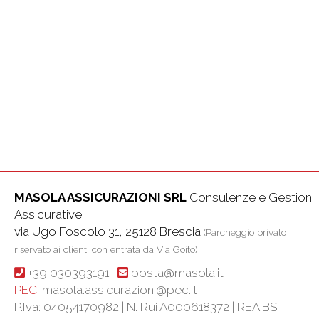
MASOLA ASSICURAZIONI SRL
Consulenze e Gestioni
Assicurative
via Ugo Foscolo 31, 25128 Brescia
(Parcheggio privato
riservato ai clienti con entrata da Via Goito)
+39 030393191
posta@masola.it
PEC:
masola.assicurazioni@pec.it
P.Iva: 04054170982 | N. Rui A000618372 | REA BS-