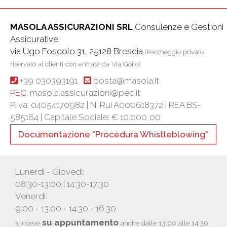
MASOLA ASSICURAZIONI SRL
Consulenze e Gestioni
Assicurative
via Ugo Foscolo 31, 25128 Brescia
(Parcheggio privato
riservato ai clienti con entrata da Via Goito)
+39 030393191
posta@masola.it
PEC:
masola.assicurazioni@pec.it
P.Iva: 04054170982 | N. Rui A000618372 | REA BS-
585164 |
Capitale Sociale: € 10.000,00
Documentazione "Procedura Whistleblowing"
Lunerdì - Giovedì:
08:30-13:00 | 14:30-17:30
Venerdì:
9:00 - 13:00 - 14:30 - 16:30
su appuntamento
si riceve
anche dalle 13:00 alle 14:30