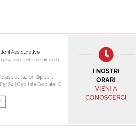
ioni Assicurative
iservato ai clienti con entrata da
I NOSTRI
a.assicurazioni@pec.it
ORARI
585164 |
Capitale Sociale: €
VIENI A
CONOSCERCI
"