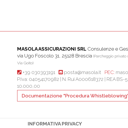
MASOLA ASSICURAZIONI SRL
Consulenze e Gest
via Ugo Foscolo 31, 25128 Brescia
(Parcheggio privato r
Via Goito)
+39 030393191
posta@masola.it
PEC:
masol
P.Iva: 04054170982 | N. Rui A000618372 | REA BS-
10.000,00
Documentazione "Procedura Whistleblowing
INFORMATIVA PRIVACY