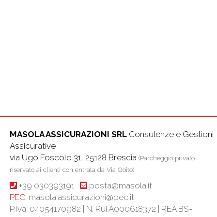
MASOLA ASSICURAZIONI SRL
Consulenze e Gestioni
Assicurative
via Ugo Foscolo 31, 25128 Brescia
(Parcheggio privato
riservato ai clienti con entrata da Via Goito)
+39 030393191
posta@masola.it
PEC:
masola.assicurazioni@pec.it
P.Iva: 04054170982 | N. Rui A000618372 | REA BS-