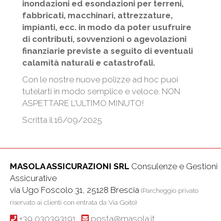
inondazioni ed esondazioni per terreni,
fabbricati, macchinari, attrezzature,
impianti, ecc. in modo da poter usufruire
di contributi, sovvenzioni o agevolazioni
finanziarie previste a seguito di eventuali
calamità naturali e catastrofali.
Con le nostre nuove polizze ad hoc puoi
tutelarti in modo semplice e veloce. NON
ASPETTARE L'ULTIMO MINUTO!
Scritta il 16/09/2025
MASOLA ASSICURAZIONI SRL
Consulenze e Gestioni
Assicurative
via Ugo Foscolo 31, 25128 Brescia
(Parcheggio privato
riservato ai clienti con entrata da Via Goito)
+39 030393191
posta@masola.it